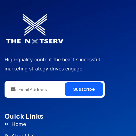
High-quality content the heart successful
marketing strategy drives engage.
Subscribe
Quick Links
Home
About Us