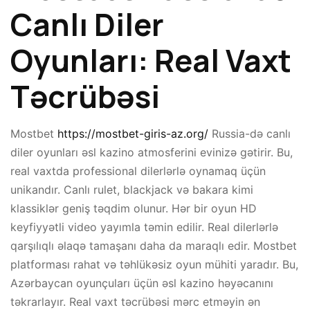
Canlı Diler
Oyunları: Real Vaxt
Təcrübəsi
Mostbet
https://mostbet-giris-az.org/
Russia-də canlı
diler oyunları əsl kazino atmosferini evinizə gətirir.
Bu,
real vaxtda professional dilerlərlə oynamaq üçün
unikandır.
Canlı rulet, blackjack və bakara kimi
klassiklər geniş təqdim olunur.
Hər bir oyun HD
keyfiyyətli video yayımla təmin edilir.
Real dilerlərlə
qarşılıqlı əlaqə tamaşanı daha da maraqlı edir.
Mostbet
platforması rahat və təhlükəsiz oyun mühiti yaradır.
Bu,
Azərbaycan oyunçuları üçün əsl kazino həyəcanını
təkrarlayır.
Real vaxt təcrübəsi mərc etməyin ən