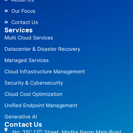
Our Focus
Contact Us
Services
Multi Cloud Services
Datacenter & Disaster Recovery
Managed Services
Cloud Infrastructure Management
Security & Cybersecurity
Cloud Cost Optimization
Unified Endpoint Management
Generative AI
Contact Us
th
No: 35C,13
Street, Madha Nagar Main Road,